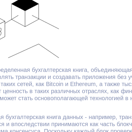
пределенная бухгалтерская книга, объединяюща
влять транзакции и создавать приложения без у
таких сетей, как Bitcoin и Ethereum, а также т
 ценность в таких различных отраслях, как фин
может стать основополагающей технологией в
я бухгалтерская книга данных - например, тран
ся и впоследствии принимаются как часть блок
ма консенсуса. Поскольку каждый блок провер