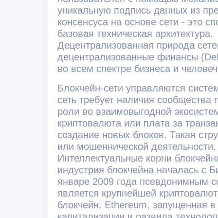
уникальную подпись данных из пре
консенсуса на основе сети - это сп
базовая техническая архитектура.
Децентрализованная природа сетей
децентрализованные финансы (DeFi
во всем спектре бизнеса и челове
Блокчейн-сети управляются систе
сеть требует наличия сообщества 
роли во взаимовыгодной экосистем
криптовалюта или плата за транза
создание новых блоков. Такая стр
или мошеннической деятельности.
Интеллектуальные корни блокчейн
индустрия блокчейна началась с Б
январе 2009 года псевдонимным со
является крупнейшей криптовалют
блокчейн. Ethereum, запущенная в
капитализации и развила технолог