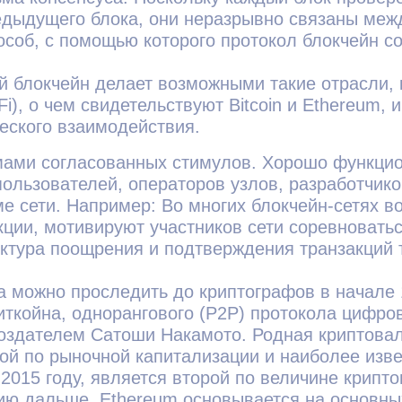
дыдущего блока, они неразрывно связаны межд
особ, с помощью которого протокол блокчейн сог
 блокчейн делает возможными такие отрасли, 
), о чем свидетельствуют Bitcoin и Ethereum,
ческого взаимодействия.
мами согласованных стимулов. Хорошо функци
пользователей, операторов узлов, разработчико
е сети. Например: Во многих блокчейн-сетях во
кции, мотивируют участников сети соревновать
уктура поощрения и подтверждения транзакций 
а можно проследить до криптографов в начале 
иткойна, однорангового (P2P) протокола цифро
здателем Сатоши Накамото. Родная криптовалют
ой по рыночной капитализации и наиболее изв
 2015 году, является второй по величине крипт
ию дальше. Ethereum основывается на основны