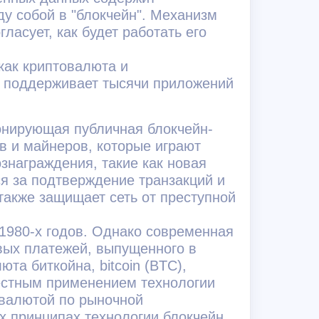
у собой в "блокчейн". Механизм
ласует, как будет работать его
как криптовалюта и
 и поддерживает тысячи приложений
онирующая публичная блокчейн-
в и майнеров, которые играют
знаграждения, такие как новая
ся за подтверждение транзакций и
также защищает сеть от преступной
1980-х годов. Однако современная
вых платежей, выпущенного в
а биткойна, bitcoin (BTC),
естным применением технологии
овалютой по рыночной
х принципах технологии блокчейн