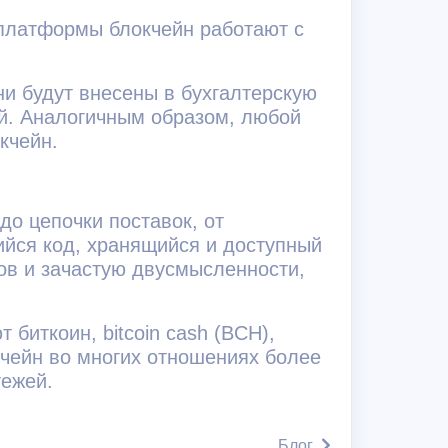
 платформы блокчейн работают с
ни будут внесены в бухгалтерскую
ий. Аналогичным образом, любой
кчейн.
до цепочки поставок, от
ийся код, хранящийся и доступный
дов и зачастую двусмысленности,
биткоин, bitcoin cash (BCH),
окчейн во многих отношениях более
тежей.
Блог