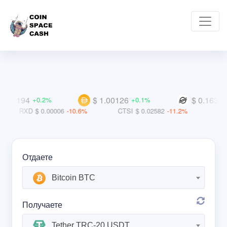
194
$ 1.00126
$ 0.16338
+0.2%
+0.1%
+0.9
XD
$ 0.00006
-10.6%
CTSI
$ 0.02582
-11.2%
IDEX
$ 0.0
Отдаете
Bitcoin BTC
Получаете
Tether TRC-20 USDT