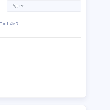
DT
=
1 XMR